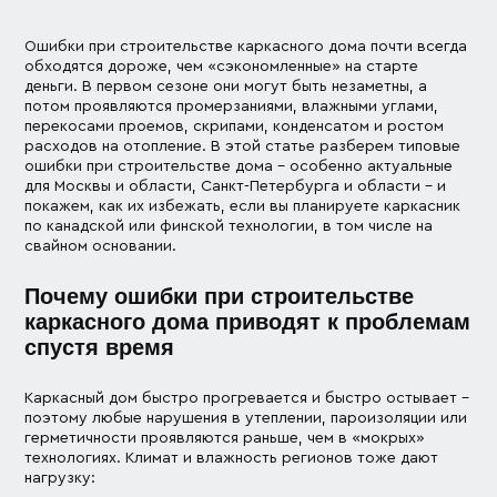
Каркасные дома
Ошибки при строительстве каркасного дома почти всегда
Финские дома
обходятся дороже, чем «сэкономленные» на старте
деньги. В первом сезоне они могут быть незаметны, а
потом проявляются промерзаниями, влажными углами,
Дачные дома
перекосами проемов, скрипами, конденсатом и ростом
расходов на отопление. В этой статье разберем типовые
ошибки при строительстве дома – особенно актуальные
Проектирование
для Москвы и области, Санкт-Петербурга и области – и
покажем, как их избежать, если вы планируете каркасник
по канадской или финской технологии, в том числе на
свайном основании.
Почему ошибки при строительстве
каркасного дома приводят к проблемам
спустя время
Каркасный дом быстро прогревается и быстро остывает –
поэтому любые нарушения в утеплении, пароизоляции или
герметичности проявляются раньше, чем в «мокрых»
технологиях. Климат и влажность регионов тоже дают
нагрузку: