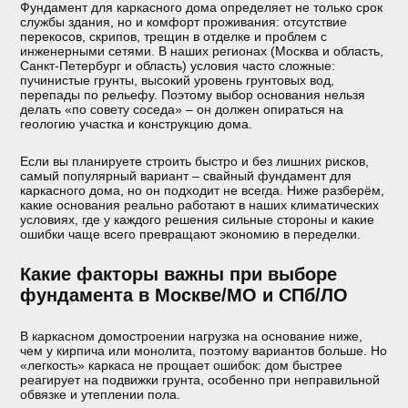
Фундамент для каркасного дома определяет не только срок
Финские дома
службы здания, но и комфорт проживания: отсутствие
перекосов, скрипов, трещин в отделке и проблем с
инженерными сетями. В наших регионах (Москва и область,
Дачные дома
Санкт-Петербург и область) условия часто сложные:
пучинистые грунты, высокий уровень грунтовых вод,
перепады по рельефу. Поэтому выбор основания нельзя
Проектирование
делать «по совету соседа» – он должен опираться на
геологию участка и конструкцию дома.
Если вы планируете строить быстро и без лишних рисков,
самый популярный вариант – свайный фундамент для
каркасного дома, но он подходит не всегда. Ниже разберём,
какие основания реально работают в наших климатических
условиях, где у каждого решения сильные стороны и какие
ошибки чаще всего превращают экономию в переделки.
Какие факторы важны при выборе
фундамента в Москве/МО и СПб/ЛО
В каркасном домостроении нагрузка на основание ниже,
чем у кирпича или монолита, поэтому вариантов больше. Но
«легкость» каркаса не прощает ошибок: дом быстрее
реагирует на подвижки грунта, особенно при неправильной
обвязке и утеплении пола.