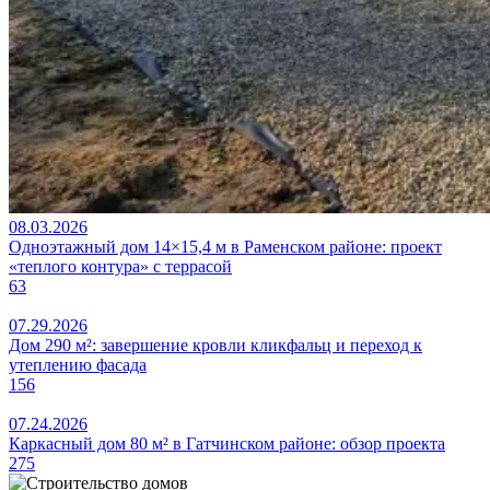
08.03.2026
Одноэтажный дом 14×15,4 м в Раменском районе: проект
«теплого контура» с террасой
63
07.29.2026
Дом 290 м²: завершение кровли кликфальц и переход к
утеплению фасада
156
07.24.2026
Каркасный дом 80 м² в Гатчинском районе: обзор проекта
275