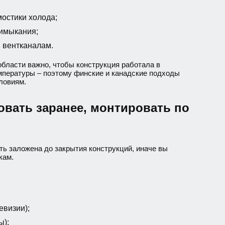
мостики холода;
имыкания;
 вентканалам.
области важно, чтобы конструкция работала в
мпературы – поэтому финские и канадские подходы
ловиям.
вать заранее, монтировать по
ть заложена до закрытия конструкций, иначе вы
кам.
евизии);
ы);