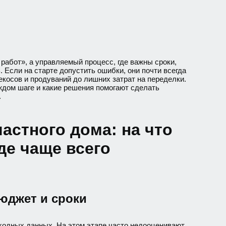
 работ», а управляемый процесс, где важны сроки,
 Если на старте допустить ошибки, они почти всегда
екосов и продуваний до лишних затрат на переделки.
аждом шаге и какие решения помогают сделать
.
астного дома: на что
де чаще всего
бюджет и сроки
ходных данных. На этом этапе часто недооценивают