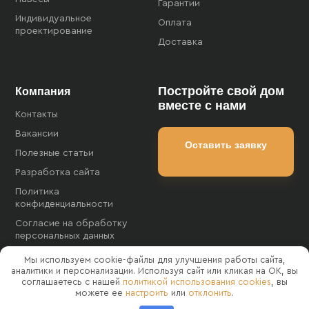
Гарантии
Индивидуальное
Оплата
проектирование
Доставка
Постройте свой дом
Компания
вместе с нами
Контакты
Вакансии
Оставить заявку
Полезные статьи
Разработка сайта
Политика
конфиденциальности
Согласие на обработку
персональных данных
Согласие на обработку
Мы используем cookie-файлы для улучшения работы сайта,
файлов cookies
аналитики и персонализации. Используя сайт или кликая на OK, вы
соглашаетесь с нашей
политикой использования cookies
, вы
Карта сайта
можете ее
настроить
или
отклонить
.