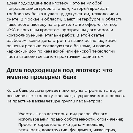
Дома подходящие под ипотеку – это не «любой
Финские дома
понравившийся проект», а дом, который проходит
требования банка к участку, документам, технологии и
смете. В Москве и области, Санкт-Петербурге и области
Дачные дома
чаще всего ипотеку на строительство оформляют под
ИЖС с понятным проектом, прозрачным договором и
контролируемыми этапами работ. В этой статье
Проектирование
разберём, какие дома строят в наших регионах, какие
решения реально согласуются с банками, и почему
каркасный дом по канадской или финской технологии
часто становится самым практичным вариантом.
Дома подходящие под ипотеку: что
именно проверяет банк
Когда банк рассматривает ипотеку на строительство, он
оценивает не «красоту фасада», а управляемость рисков.
На практике важны четыре группы параметров:
Участок – его категория, вид разрешённого
использования, право собственности, ограничения;
Проект и характеристики дома – площадь,
этажность, конструктив, фундамент, инженерия,