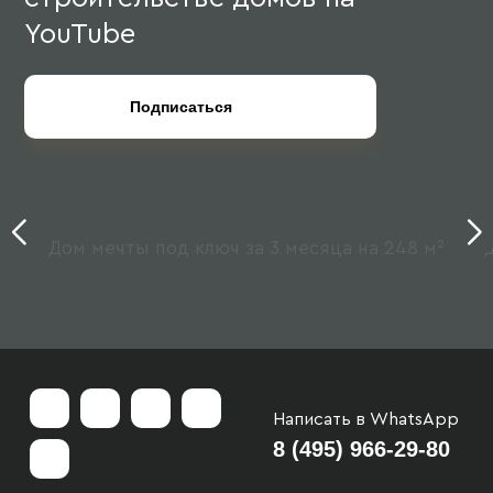
YouTube
Подписаться
Дом мечты под ключ за 3 месяца на 248 м²
Од
Написать в WhatsApp
8 (495) 966-29-80