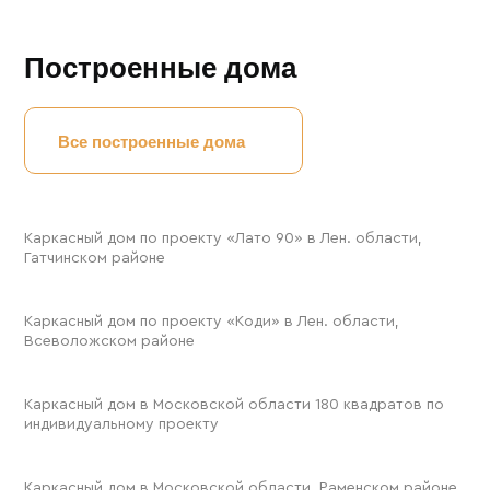
Построенные дома
Все построенные дома
78 м²
Каркасный дом по проекту «Лато 90» в Лен. области,
Гатчинском районе
165 м²
Каркасный дом по проекту «Коди» в Лен. области,
Всеволожском районе
200 м²
Каркасный дом в Московской области 180 квадратов по
индивидуальному проекту
100 м²
Каркасный дом в Московской области, Раменском районе