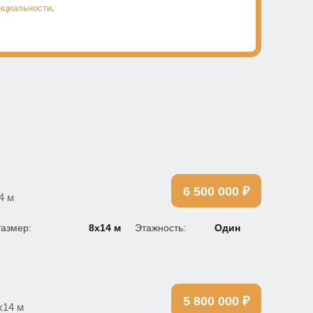
нциальности
.
6 500 000 ₽
4 м
азмер:
8х14 м
Этажность:
Один
5 800 000 ₽
х14 м