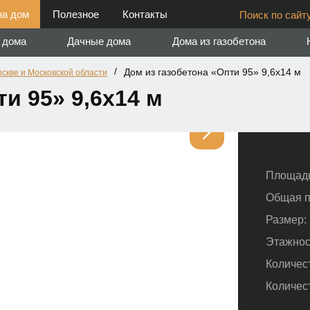
на дом
Полезное
Контакты
Поиск по сайту
 дома
Дачные дома
Дома из газобетона
/
Дом из газобетона «Опти 95» 9,6х14 м
оскве и Московской области
и 95» 9,6х14 м
Площадь
Общая п
Размер:
Этажнос
Количес
Количес