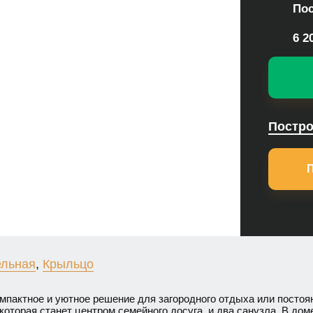
Пос
6 2
Постро
ельная
,
Крыльцо
омпактное и уютное решение для загородного отдыха или посто
которая станет центром семейного досуга, и два санузла. В до