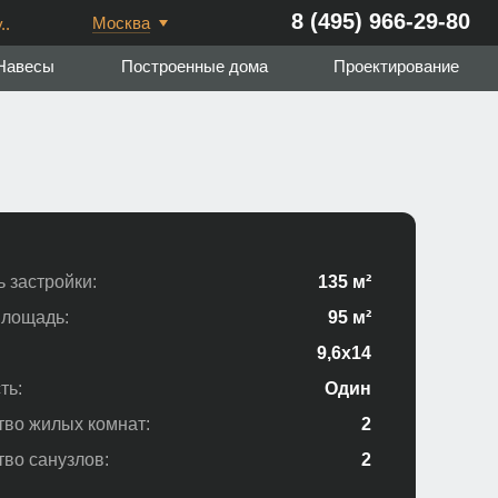
8 (495) 966-29-80
Москва
..
Навесы
Построенные дома
Проектирование
 застройки:
135 м²
лощадь:
95 м²
9,6х14
ть:
Один
тво жилых комнат:
2
тво санузлов:
2