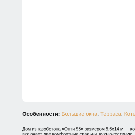
Особенности:
Большие окна
,
Терраса
,
Кот
Дом из газобетона «Опти 95» размером 9,6х14 м — к
включает две комфортные спальни, кухню-гостиную, 