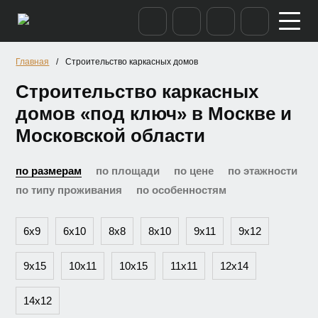
/
Строительство каркасных домов
Главная
Строительство каркасных
домов «под ключ» в Москве и
Московской области
по размерам
по площади
по цене
по этажности
по типу проживания
по особенностям
6х9
6х10
8х8
8х10
9х11
9х12
9х15
10х11
10х15
11х11
12х14
14х12