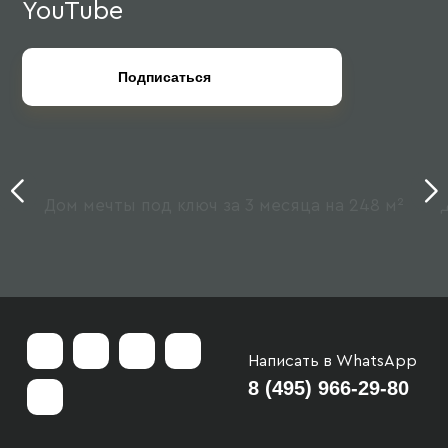
YouTube
Подписаться
Дом мечты под ключ за 3 месяца на 248 м²
Од
Написать в WhatsApp
8 (495) 966-29-80