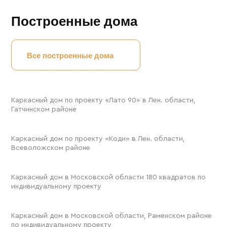
Построенные дома
Все построенные дома
78 м²
Каркасный дом по проекту «Лато 90» в Лен. области,
Гатчинском районе
165 м²
Каркасный дом по проекту «Коди» в Лен. области,
Всеволожском районе
200 м²
Каркасный дом в Московской области 180 квадратов по
индивидуальному проекту
100 м²
Каркасный дом в Московской области, Раменском районе
по индивидуальному проекту